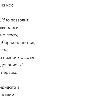
 из нас
 Это позволит
льность и
на почту;
отбор кандидатов,
сем;
а назначьте даты
едование в 2
в первом.
ндидата в
я нашим