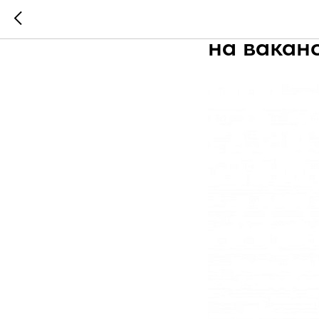
Как за 10
на вакан