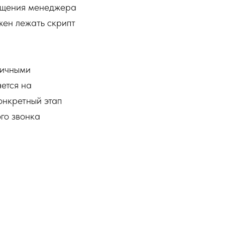
общения менеджера
жен лежать скрипт
личными
ется на
онкретный этап
ого звонка