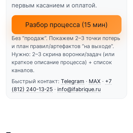
первым касанием и оплатой.
Разбор процесса (15 мин)
Без “продаж”. Покажем 2–3 точки потерь
и план правил/артефактов “на выходе”.
Нужно: 2–3 скрина воронки/задач (или
краткое описание процесса) + список
каналов.
Быстрый контакт:
Telegram
·
MAX
·
+7
(812) 240-13-25
·
info@ifabrique.ru