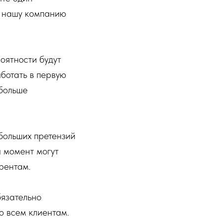
ь нашу компанию
оятности будут
ботать в первую
 больше
 больших претензий
й момент могут
урентам.
бязательно
о всем клиентам.