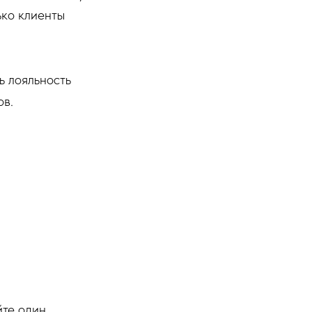
ько клиенты
ь лояльность
ов.
йте один