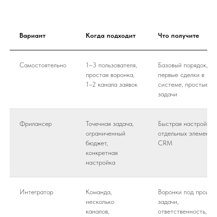
Вариант
Когда подходит
Что получите
Самостоятельно
1–3 пользователя,
Базовый порядок,
простая воронка,
первые сделки в
1–2 канала заявок
системе, простые
задачи
Фрилансер
Точечная задача,
Быстрая настройка
ограниченный
отдельных элементо
бюджет,
CRM
конкретная
настройка
Интегратор
Команда,
Воронки под процес
несколько
задачи,
каналов,
ответственность,