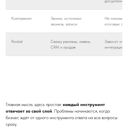
дисциплины д
Коллтрекинг
Звонки, источники
Не показывае
звонков, записи
итоговую эко
Roistat
Связку рекламы, заявок,
Зависит от к
CRM и продаж
интеграций и
Главная мысль здесь простая:
каждый инструмент
отвечает за свой слой
. Проблемы начинаются, когда
бизнес ждёт от одного инструмента ответа на все вопросы
сразу.