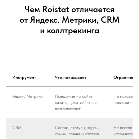
Чем Roistat отличается
от Яндекс. Метрики, CRM
и коллтрекинга
Инструмент
Что показывает
Ограничени
Яндекс.Метрика
Поведение на сайте,
Не показывае
визиты, цели, действия
продажи и де
пользователей
CRM
Сделки, статусы, задачи,
Не всегда св
суммы, причины отказов
источником б