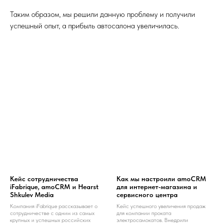
Таким образом, мы решили данную проблему и получили
успешный опыт, а прибыль автосалона увеличилась.
Кейс сотрудничества
Как мы настроили amoCRM
iFabrique, amoCRM и Hearst
для интернет-магазина и
Shkulev Media
сервисного центра
Компания iFabrique рассказывает о
Кейс успешного увеличения продаж
сотрудничестве с одним из самых
для компании проката
крупных и успешных российских
электросамокатов. Внедрили