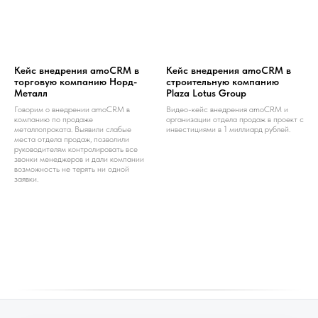
Кейс внедрения amoCRM в
Кейс внедрения amoCRM в
торговую компанию Норд-
строительную компанию
Металл
Plaza Lotus Group
Говорим о внедрении amoCRM в
Видео-кейс внедрения amoCRM и
компанию по продаже
организации отдела продаж в проект с
металлопроката. Выявили слабые
инвестициями в 1 миллиард рублей.
места отдела продаж, позволили
руководителям контролировать все
звонки менеджеров и дали компании
возможность не терять ни одной
заявки.