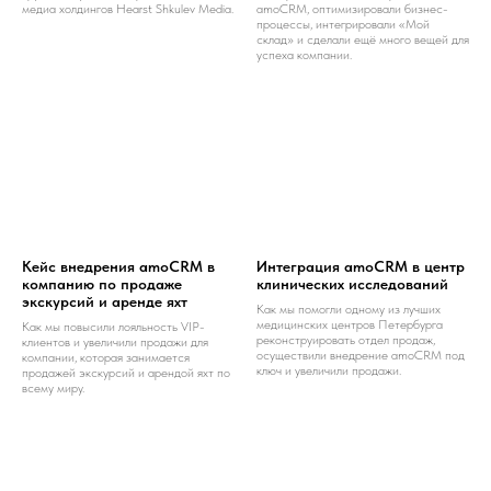
медиа холдингов Hearst Shkulev Media.
amoCRM, оптимизировали бизнес-
процессы, интегрировали «Мой
склад» и сделали ещё много вещей для
успеха компании.
Кейс внедрения amoCRM в
Интеграция amoCRM в центр
компанию по продаже
клинических исследований
экскурсий и аренде яхт
Как мы помогли одному из лучших
медицинских центров Петербурга
Как мы повысили лояльность VIP-
реконструировать отдел продаж,
клиентов и увеличили продажи для
осуществили внедрение amoCRM под
компании, которая занимается
ключ и увеличили продажи.
продажей экскурсий и арендой яхт по
всему миру.