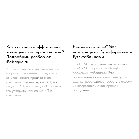
Как составить эффективное
Новинка от amoCRM:
коммерческое предложение?
интеграция с Гугл-формами и
Подробный разбор от
Гугл-таблицами
iFabrique.ru
amoCRM представила интеграцию
amoCRM с сервисами Google:
В этой статье мы отвечаем на все
формами и таблицами. Это
вопросы, связанные с созданием
расширение взаимодействия Гугл и
коммерческого предложения
амо, которое сделает работу с лидами
компании: для чего нужно КП, как
и информацией о них проще и
создать КП, какие виды КП бывают,
доступнее.
как ускорить написание КП в
компании.