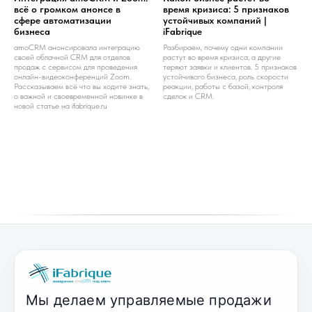
всё о громком анонсе в
время кризиса: 5 признаков
сфере автоматизации
устойчивых компаний |
бизнеса
iFabrique
amoCRM анонсировала интеграцию
Разбираем, почему одни компании
своей облачной CRM для отделов
растут во время кризиса, а другие
продаж с сервисом для проведения
теряют заявки и клиентов. 5 признаков
онлайн-видеоконференций Zoom.
устойчивого бизнеса, роль скорости
Рассказываем всё что вы ходите знать,
реакции, работы с базой, контроля
о важной и своевременной новинке в
сделок и CRM.
новой статье на ifabrique.ru
Мы делаем управляемые продажи