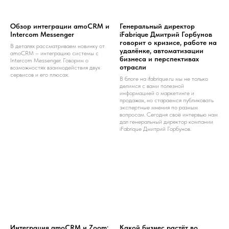
Обзор интеграции amoCRM и
Генеральный директор
Intercom Messenger
iFabrique Дмитрий Горбунов
говорит о кризисе, работе на
В деталях рассматриваем новинку от
удалёнке, автоматизации
amoCRM – интеграцию системы с
бизнеса и перспективах
Intercom Messenger. Говорим о
отрасли
возможностях взаимодействия двух
сервисов и его плюсах.
В блоге на ifabrique.ru мы не только
делимся с вами полезной
информацией о маркетинге и
продажах, но стараемся публиковать
экспертные мнения по разным
вопросам. Сегодня своё интервью нам
дал генеральный директор компании
iFabrique Дмитрий Горбунов.
Интеграция amoCRM и Zoom:
Какой бизнес растёт во