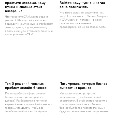
простыми словами, кому
Roistat: кому нужно и когда
нужна и сколько стоит
рано подключать
внедрение
Что такое сквозная аналитика, чем
Roistat отличается от Яндекс.Метрики
Что такое amoCRM, какие задачи
и CRM, кому он полезен и в каких
решает CRM-система, кому она
случаях его подключение
подходит и кому не нужна. Разбираем
преждевременно из-за слабой CRM.
заявки, сделки, задачи, аналитику,
плюсы и минусы, стоимость лицензий
и внедрения amoCRM.
Топ-5 решений главных
Пять уроков, которые бизнес
проблем онлайн-бизнеса
вынесет из кризиса
Почему работа в сфере онлайн-
Мы часто пишем про кризис,
бизнеса зачастую не приносит
эпидемию и то, как бизнес с ней
дохода? Разбираемся в причинах
справляется. В этой статье говорим о
нерентабельности онлайн-бизнеса и
том, что делать после, чтобы ваш
говорим, что делать, чтобы всё
бизнес был более подготовленным к
заработало в блоге на ifabrique.ru
будущим экономическим потрясениям.