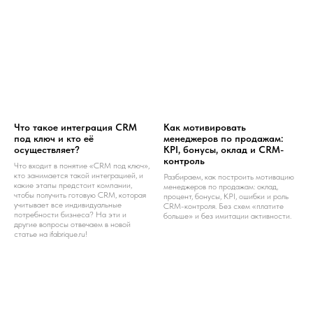
Что такое интеграция CRM
Как мотивировать
под ключ и кто её
менеджеров по продажам:
осуществляет?
KPI, бонусы, оклад и CRM-
контроль
Что входит в понятие «CRM под ключ»,
кто занимается такой интеграцией, и
Разбираем, как построить мотивацию
какие этапы предстоит компании,
менеджеров по продажам: оклад,
чтобы получить готовую CRM, которая
процент, бонусы, KPI, ошибки и роль
учитывает все индивидуальные
CRM-контроля. Без схем «платите
потребности бизнеса? На эти и
больше» и без имитации активности.
другие вопросы отвечаем в новой
статье на ifabrique.ru!