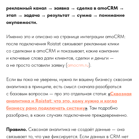
рекламный канал → заявка → сделка в amoCRM →
этап → задача → результат → сумма → понимание
окупаемости.
Именно это и описано на странице интеграции amoCRM:
после подключения Roistat связывает рекламные клики
со сделками в amoCRM и показывает, какие кампании
и ключевые слова дали клиентов, сделки и деньги —
а не просто оставили заявку (
amocrm.ru
).
Если вы пока не уверены, нужна ли вашему бизнесу сквозная
аналитика в принципе, есть смысл сначала разобраться
с базовым вопросом — про это отдельная статья:
«
Сквозная
аналитика и Roistat: что это, кому нужно и когда
бизнесу рано подключать систему
»
. Там подробно
разобрано, в каких случаях подключение преждевременно.
Правило.
Сквозная аналитика не создаёт данные — она
связывает то, что уже фиксируется. Если данных в CRM нет