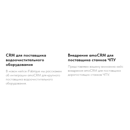
СRM для поставщика
Внедрение amoCRM для
водоочистительного
поставщика станков ЧПУ
оборудования
Представляем вашему вниманию кейс
внедрения amoCRM для поставщика
В новом кейсе iFabrique мы расскажем
дорогостоящих станков ЧПУ.
об интеграции amoCRM для крупного
поставщика водоочистительного
оборудования.