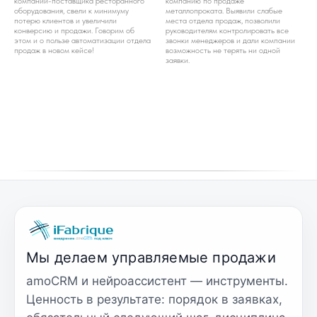
компании-поставщика ресторанного
компанию по продаже
оборудования, свели к минимуму
металлопроката. Выявили слабые
потерю клиентов и увеличили
места отдела продаж, позволили
конверсию и продажи. Говорим об
руководителям контролировать все
этом и о пользе автоматизации отдела
звонки менеджеров и дали компании
продаж в новом кейсе!
возможность не терять ни одной
заявки.
Мы делаем управляемые продажи
amoCRM и нейроассистент — инструменты.
Ценность в результате: порядок в заявках,