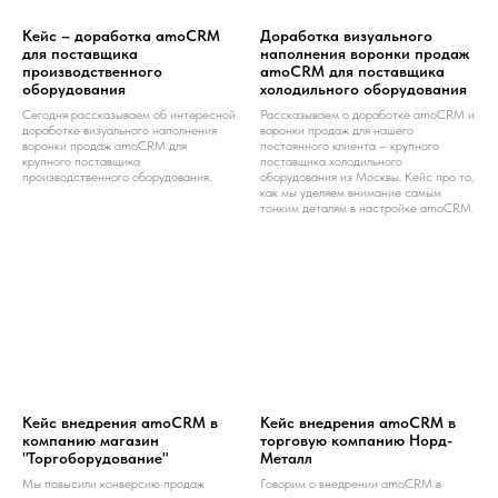
Кейс – доработка amoCRM
Доработка визуального
для поставщика
наполнения воронки продаж
производственного
amoCRM для поставщика
оборудования
холодильного оборудования
Сегодня рассказываем об интересной
Рассказываем о доработке amoCRM и
доработке визуального наполнения
воронки продаж для нашего
воронки продаж amoCRM для
постоянного клиента – крупного
крупного поставщика
поставщика холодильного
производственного оборудования.
оборудования из Москвы. Кейс про то,
как мы уделяем внимание самым
тонким деталям в настройке amoCRM.
Кейс внедрения amoCRM в
Кейс внедрения amoCRM в
компанию магазин
торговую компанию Норд-
"Торгоборудование"
Металл
Мы повысили конверсию продаж
Говорим о внедрении amoCRM в