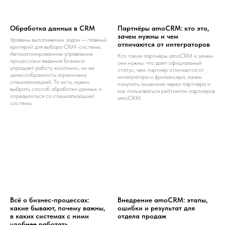
Обработка данных в CRM
Партнёры amoCRM: кто это,
зачем нужны и чем
Уровень выполняемых задач — главный
отличаются от интеграторов
критерий для выбора CRM-системы.
Автоматизированное управление
Кто такие партнёры amoCRM и зачем
процессами ведения бизнеса
они нужны: что даёт официальный
упрощает работу компании, но ее
статус, чем партнёр отличается от
целесообразность ограничена
интегратора и фрилансера, зачем
специализацией. То есть, нужно
покупать лицензию через партнёра и
выбрать способ обработки данных и
как пользоваться рейтингом партнёров
определиться со специализацией
amoCRM.
системы.
Всё о бизнес-процессах:
Внедрение amoCRM: этапы,
какие бывают, почему важны,
ошибки и результат для
в каких системах с ними
отдела продаж
удобнее работать