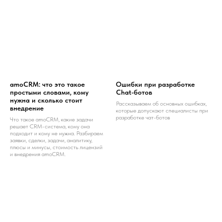
amoCRM: что это такое
Ошибки при разработке
простыми словами, кому
Chat-ботов
нужна и сколько стоит
Рассказываем об основных ошибках,
внедрение
которые допускают специалисты при
разработке чат-ботов
Что такое amoCRM, какие задачи
решает CRM-система, кому она
подходит и кому не нужна. Разбираем
заявки, сделки, задачи, аналитику,
плюсы и минусы, стоимость лицензий
и внедрения amoCRM.