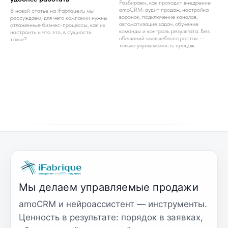
Разбираем, как проходит внедрение
amoCRM: аудит продаж, настройка
В новой статье на iFabrique.ru мы
воронок, подключение каналов,
рассуждаем, для чего компании нужны
автоматизация задач, обучение
отлаженные бизнес-процессы, как их
команды и контроль результата. Без
настроить и что это, в сущности
обещаний «волшебного роста» —
такое?
только управляемость продаж.
Мы делаем управляемые продажи
amoCRM и нейроассистент — инструменты.
Ценность в результате: порядок в заявках,