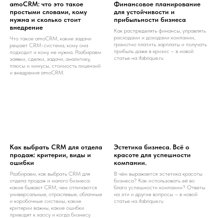
amoCRM: что это такое
Финансовое планирование
простыми словами, кому
для устойчивости и
нужна и сколько стоит
прибыльности бизнеса
внедрение
Как распределять финансы, управлять
расходами и доходами компании,
Что такое amoCRM, какие задачи
грамотно платить зарплаты и получать
решает CRM-система, кому она
прибыль даже в кризис – в новой
подходит и кому не нужна. Разбираем
статье на ifabrique.ru
заявки, сделки, задачи, аналитику,
плюсы и минусы, стоимость лицензий
и внедрения amoCRM.
Как выбрать CRM для отдела
Эстетика бизнеса. Всё о
продаж: критерии, виды и
красоте для успешности
ошибки
компании.
Разбираем, как выбрать CRM для
В чём выражается эстетика красоты
отдела продаж и малого бизнеса:
бизнеса? Как использовать её во
какие бывают CRM, чем отличаются
благо успешности компании? Ответы
универсальные, отраслевые, облачные
на эти и другие вопросы – в новой
и коробочные системы, какие
статье на ifabrique.ru
критерии важны, какие ошибки
приводят к хаосу и когда бизнесу