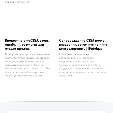
подходит amoCRM.
Внедрение amoCRM: этапы,
Сопровождение CRM после
ошибки и результат для
внедрения: зачем нужно и что
отдела продаж
контролировать | iFabrique
Разбираем, как проходит внедрение
Объясняем, зачем нужно
amoCRM: аудит продаж, настройка
сопровождение CRM после
воронок, подключение каналов,
внедрения: как не допустить
автоматизация задач, обучение
просроченных задач, сделок без
команды и контроль результата. Без
следующего шага, ошибок в воронке,
обещаний «волшебного роста» —
потери дисциплины и недостоверной
только управляемость продаж.
аналитики.