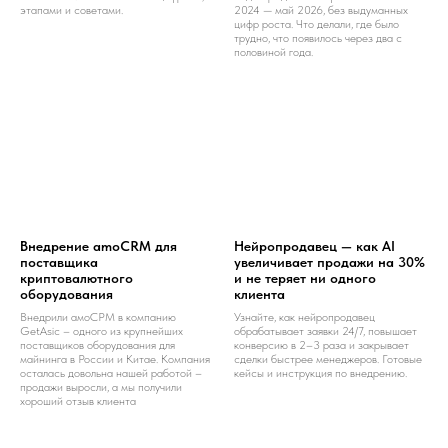
этапами и советами.
2024 — май 2026, без выдуманных
цифр роста. Что делали, где было
трудно, что появилось через два с
половиной года.
Внедрение amoCRM для
Нейропродавец — как AI
поставщика
увеличивает продажи на 30%
криптовалютного
и не теряет ни одного
оборудования
клиента
Внедрили амоСРМ в компанию
Узнайте, как нейропродавец
GetAsic – одного из крупнейших
обрабатывает заявки 24/7, повышает
поставщиков оборудования для
конверсию в 2–3 раза и закрывает
майнинга в России и Китае. Компания
сделки быстрее менеджеров. Готовые
осталась довольна нашей работой –
кейсы и инструкция по внедрению.
продажи выросли, а мы получили
хороший отзыв клиента