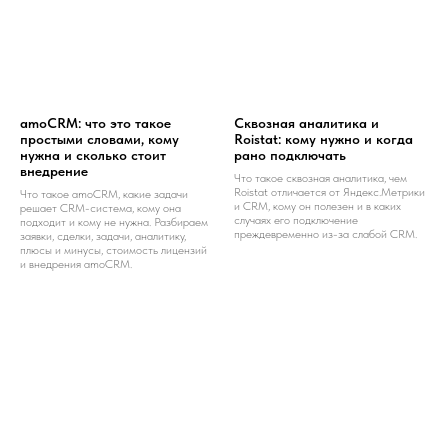
amoCRM: что это такое
Сквозная аналитика и
простыми словами, кому
Roistat: кому нужно и когда
нужна и сколько стоит
рано подключать
внедрение
Что такое сквозная аналитика, чем
Roistat отличается от Яндекс.Метрики
Что такое amoCRM, какие задачи
и CRM, кому он полезен и в каких
решает CRM-система, кому она
случаях его подключение
подходит и кому не нужна. Разбираем
преждевременно из-за слабой CRM.
заявки, сделки, задачи, аналитику,
плюсы и минусы, стоимость лицензий
и внедрения amoCRM.