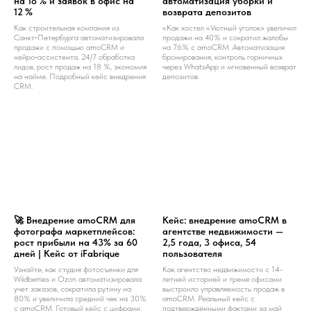
на 18 % и заявок в офис на
автоматизация уборки и
12 %
возврата депозитов
Как строительная компания из
«Как хостел «Уютный уголок» увеличил
Санкт‑Петербурга автоматизировала
продажи на 40% и сократил жалобы
продажи с помощью amoCRM и
на 76% с amoCRM. Автоматизация
нейро‑ассистента. 24/7 обработка
бронирования, контроль горничных
лидов, рост продаж на 18 %, экономия
через WhatsApp и мгновенный возврат
на найме. Подробный кейс внедрения
депозитов.
CRM.
🚀 Внедрение amoCRM для
Кейс: внедрение amoCRM в
фотографа маркетплейсов:
агентстве недвижимости —
рост прибыли на 43% за 60
2,5 года, 3 офиса, 54
дней | Кейс от iFabrique
пользователя
Узнайте, как студия фотосъемки для
Как агентство недвижимости с 14-
Wildberries и Ozon автоматизировала
летней историей и тремя офисами
учет заказов, сократила рутину на
выстроило управляемость продаж в
80% и увеличила средний чек на 30%
amoCRM. Реальный кейс с
с amoCRM. Готовый кейс с цифрами,
подтверждёнными фактами за май