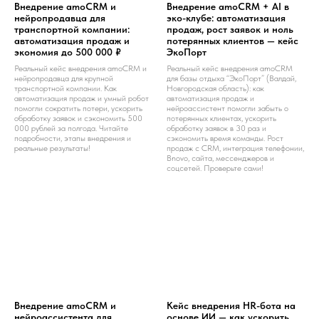
Внедрение amoCRM и
Внедрение amoCRM + AI в
нейропродавца для
эко-клубе: автоматизация
транспортной компании:
продаж, рост заявок и ноль
автоматизация продаж и
потерянных клиентов — кейс
экономия до 500 000 ₽
ЭкоПорт
Реальный кейс внедрения amoCRM и
Реальный кейс внедрения amoCRM
нейропродавца для крупной
для базы отдыха “ЭкоПорт” (Валдай,
транспортной компании. Как
Новгородская область): как
автоматизация продаж и умный робот
автоматизация продаж и
помогли сократить потери, ускорить
нейроассистент помогли забыть о
обработку заявок и сэкономить 500
потерянных клиентах, ускорить
000 рублей за полгода. Читайте
обработку заявок в 30 раз и
подробности, этапы внедрения и
сэкономить время команды. Рост
реальные результаты!
продаж с CRM, интеграция телефонии,
Bnovo, сайта, мессенджеров и
соцсетей. Проверьте сами!
Внедрение amoCRM и
Кейс внедрения HR-бота на
нейроассистента для
основе ИИ — как ускорить