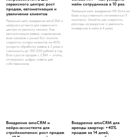
сервисного центра: рост
найм сотрудников в 10 раз
продаж, автоматизация и
Реальный кейс внедрения HR-бота на
увеличение клиентов
базе искусственного интеллекта в IT-
компании. Узнайте, как сократить
Реальный кейс внедрения amoCRM и
расходы на рекрутинг и увеличить
нейроассистента для сервисного
конверсию в найм в 4 раза.
центра по ремонту техники. Как
автоматизация заявок, подключение
всех каналов и умный бот помогли
сократить потери клиентов на 40%,
ускорить обработку заявок в 2 раза и
сэкономить до 180 000 рублей в год.
Всё о росте продаж с CRM — этапы,
интеграции, цифры, советы для
собственников.
Внедрение amoCRM и
Внедрение amoCRM для
нейро‑ассистента для
аренды квартир: +40%
стройкомпании: рост продаж
продаж за 14 дней,