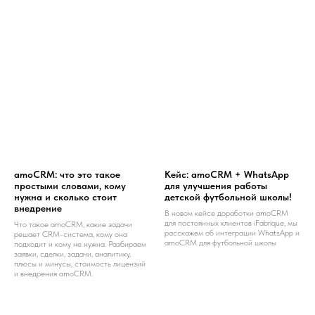
amoCRM: что это такое
Кейс: amoCRM + WhatsApp
простыми словами, кому
для улучшения работы
нужна и сколько стоит
детской футбольной школы!
внедрение
В новом кейсе доработки amoCRM
для постоянных клиентов iFabrique, мы
Что такое amoCRM, какие задачи
расскажем об интеграции WhatsApp и
решает CRM-система, кому она
amoCRM для футбольной школы
подходит и кому не нужна. Разбираем
заявки, сделки, задачи, аналитику,
плюсы и минусы, стоимость лицензий
и внедрения amoCRM.