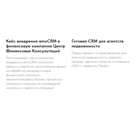
Кейс внедрения amoCRM в
Готовая CRM для агентств
финансовую компанию Центр
недвижимости
Финансовых Консультаций
Представляем готовое решение для
агентств недвижимости, воронки
Рассказываем, как в результате
продаж, карточки клиента, интеграция
внедрения amoCRM, компании
CRM с сервисом Palatar.
удалось сократить значительное время
на обработку входящих лидов
финансовой компании,
автоматизировать бизнес-процессы,
уменьшить нагрузку на менеджеров
компании и увеличить продажи!