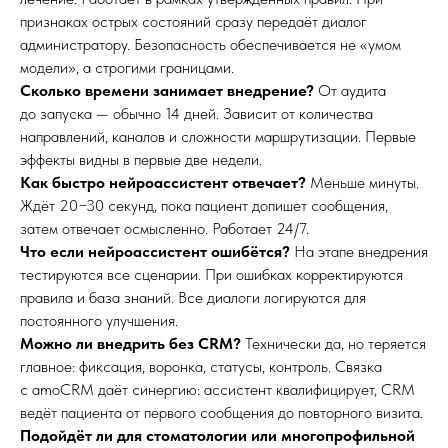
признаках острых состояний сразу передаёт диалог
администратору. Безопасность обеспечивается не «умом
модели», а строгими границами.
Сколько времени занимает внедрение?
От аудита
до запуска — обычно 14 дней. Зависит от количества
направлений, каналов и сложности маршрутизации. Первые
эффекты видны в первые две недели.
Как быстро нейроассистент отвечает?
Меньше минуты.
Ждёт 20−30 секунд, пока пациент допишет сообщения,
затем отвечает осмысленно. Работает 24/7.
Что если нейроассистент ошибётся?
На этапе внедрения
тестируются все сценарии. При ошибках корректируются
правила и база знаний. Все диалоги логируются для
постоянного улучшения.
Можно ли внедрить без CRM?
Технически да, но теряется
главное: фиксация, воронка, статусы, контроль. Связка
с amoCRM даёт синергию: ассистент квалифицирует, CRM
ведёт пациента от первого сообщения до повторного визита.
Подойдёт ли для стоматологии или многопрофильной