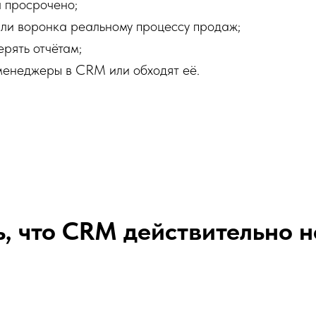
ч просрочено;
т ли воронка реальному процессу продаж;
рять отчётам;
менеджеры в CRM или обходят её.
ь, что CRM действительно н