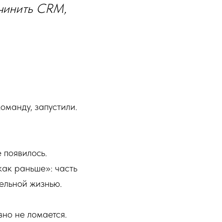
 чинить CRM,
оманду, запустили.
 появилось.
как раньше»: часть
ельной жизнью.
вно не ломается.