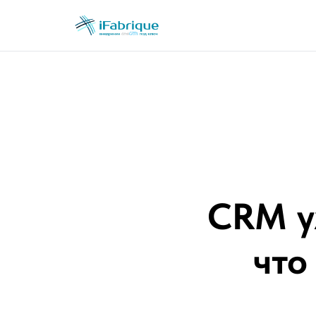
CRM уж
что