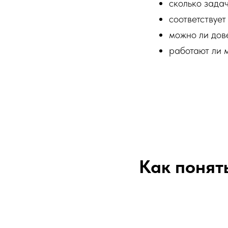
сколько зада
соответствуе
можно ли дове
работают ли 
Как понят