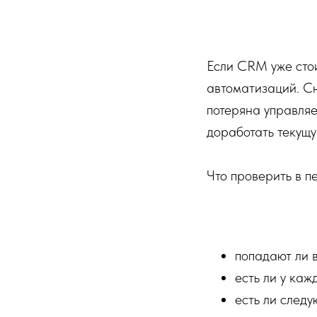
Если CRM уже стои
автоматизаций. С
потеряна управляе
доработать текущу
Что проверить в п
попадают ли 
есть ли у каж
есть ли след