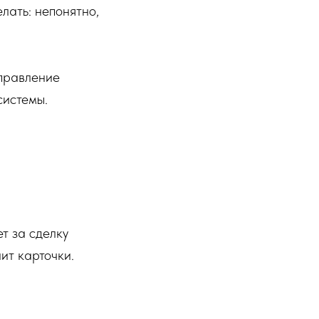
елать: непонятно,
правление
системы.
ет за сделку
ит карточки.