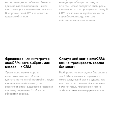
когда менеджеры работают. Главная
менеджеры обходят систему, а
причина хаоса в продажах - и как
отчётам нельзя доверять? Разбираем,
система управления меняет результат.
с чего начать: что проверить в текущей
Внедрение amoCRM для малого и
CRM, когда нужна доработка, когда
среднего бизнеса.
пересборка, а когда систему
действительно стоит менять.
Фрилансер или интегратор
Следующий шаг в amoCRM:
amoCRM: кого выбрать для
как контролировать сделки
внедрения CRM
без задач
Сравниваем фрилансера и
Разбираем, почему сделки без задач в
интегратора amoCRM: когда
amoCRM зависают и теряются, что
достаточно точечной настройки, когда
такое следующий шаг по сделке, как
нужен проектный подход, где
настроить автозадачи, обязательные
возникают риски дешёвого внедрения
поля, контроль просрочек и какие
и почему переделка CRM часто
отчёты должен видеть руководитель.
обходится дороже.