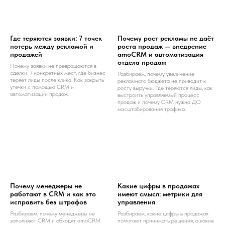
Где теряются заявки: 7 точек
Почему рост рекламы не даёт
потерь между рекламой и
роста продаж — внедрение
продажей
amoCRM и автоматизация
отдела продаж
Почему заявки не превращаются в
сделки. 7 конкретных мест, где бизнес
Разбираем, почему увеличение
теряет лиды после клика. Как закрыть
рекламного бюджета не приводит к
утечки с помощью CRM и
росту выручки. Где теряются лиды, как
автоматизации продаж.
выстроить управляемый процесс
продаж и почему CRM нужна ДО
масштабирования трафика.
Почему менеджеры не
Какие цифры в продажах
работают в CRM и как это
имеют смысл: метрики для
исправить без штрафов
управления
Разбираем, почему менеджеры не
Разбираем, какие цифры в продажах
заполняют CRM и обходят amoCRM
помогают принимать решения, а какие