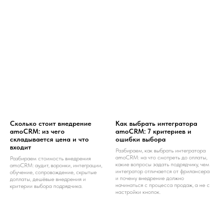
Сколько стоит внедрение
Как выбрать интегратора
amoCRM: из чего
amoCRM: 7 критериев и
складывается цена и что
ошибки выбора
входит
Разбираем, как выбрать интегратора
amoCRM: на что смотреть до оплаты,
Разбираем стоимость внедрения
какие вопросы задать подрядчику, чем
amoCRM: аудит, воронки, интеграции,
интегратор отличается от фрилансера
обучение, сопровождение, скрытые
и почему внедрение должно
доплаты, дешёвые внедрения и
начинаться с процесса продаж, а не с
критерии выбора подрядчика.
настройки кнопок.