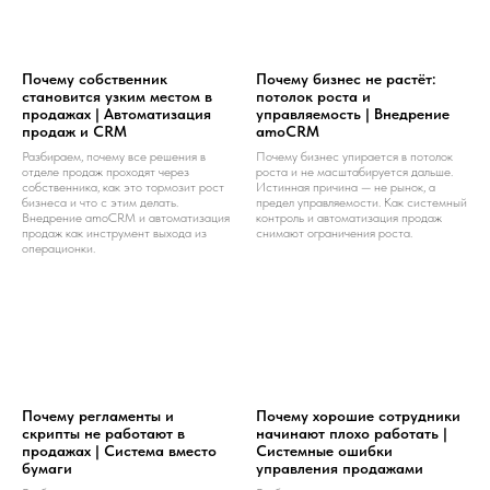
Почему собственник
Почему бизнес не растёт:
становится узким местом в
потолок роста и
продажах | Автоматизация
управляемость | Внедрение
продаж и CRM
amoCRM
Разбираем, почему все решения в
Почему бизнес упирается в потолок
отделе продаж проходят через
роста и не масштабируется дальше.
собственника, как это тормозит рост
Истинная причина — не рынок, а
бизнеса и что с этим делать.
предел управляемости. Как системный
Внедрение amoCRM и автоматизация
контроль и автоматизация продаж
продаж как инструмент выхода из
снимают ограничения роста.
операционки.
Почему регламенты и
Почему хорошие сотрудники
скрипты не работают в
начинают плохо работать |
продажах | Система вместо
Системные ошибки
бумаги
управления продажами