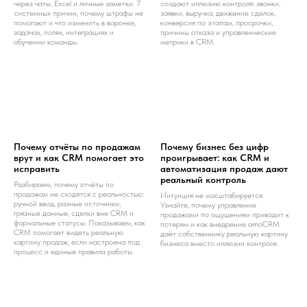
через чаты, Excel и личные заметки. 7
создают иллюзию контроля: звонки,
системных причин, почему штрафы не
заявки, выручка, движение сделок,
помогают и что изменить в воронке,
конверсия по этапам, просрочки,
задачах, полях, интеграциях и
причины отказа и управленческие
обучении команды.
метрики в CRM.
Почему отчёты по продажам
Почему бизнес без цифр
врут и как CRM помогает это
проигрывает: как CRM и
исправить
автоматизация продаж дают
реальный контроль
Разбираем, почему отчёты по
продажам не сходятся с реальностью:
Интуиция не масштабируется.
ручной ввод, разные источники,
Узнайте, почему управление
грязные данные, сделки вне CRM и
продажами по ощущениям приводит к
формальные статусы. Показываем, как
потерям и как внедрение amoCRM
CRM помогает видеть реальную
даёт собственнику реальную картину
картину продаж, если настроена под
бизнеса вместо иллюзии контроля.
процесс и единые правила работы.