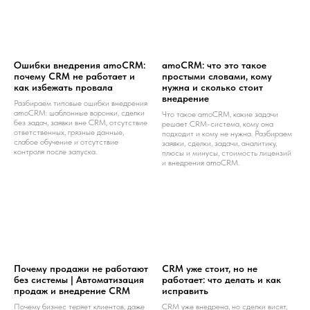
Ошибки внедрения amoCRM:
amoCRM: что это такое
почему CRM не работает и
простыми словами, кому
как избежать провала
нужна и сколько стоит
внедрение
Разбираем типовые ошибки внедрения
amoCRM: шаблонные воронки, сделки
Что такое amoCRM, какие задачи
без задач, заявки вне CRM, отсутствие
решает CRM-система, кому она
ответственных, грязные данные,
подходит и кому не нужна. Разбираем
слабое обучение и отсутствие
заявки, сделки, задачи, аналитику,
контроля после запуска.
плюсы и минусы, стоимость лицензий
и внедрения amoCRM.
Почему продажи не работают
CRM уже стоит, но не
без системы | Автоматизация
работает: что делать и как
продаж и внедрение CRM
исправить
Почему бизнес теряет клиентов, даже
CRM уже внедрена, но сделки висят,