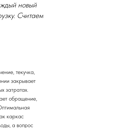
аждый новый
узку. Считаем
ение, текучка,
инии закрывает
ых затратах.
мает обращение,
 Оптимальная
как каркас
оды, а вопрос