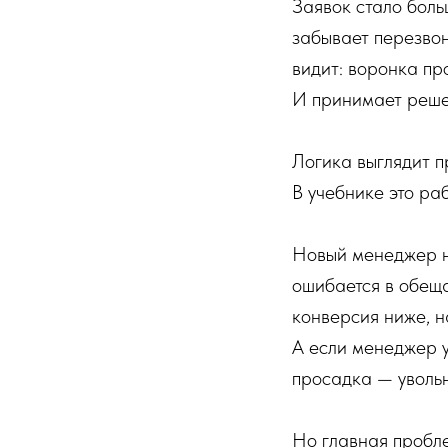
Заявок стало боль
забывает перезвон
видит: воронка пр
И принимает реше
Логика выглядит 
В учебнике это ра
Новый менеджер не
ошибается в обеща
конверсия ниже, н
А если менеджер 
просадка — увольн
Но главная пробле