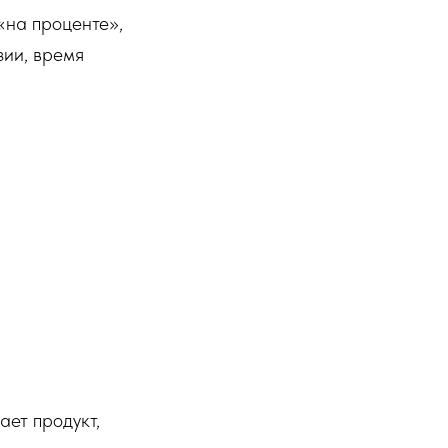
«на проценте»,
зии, время
ет продукт,