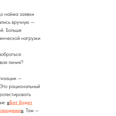
до найма заявки
рались вручную —
ей. Больше
ленческой нагрузки
зобраться:
рвая линия?
атизации —
» Это рациональный
протестировать
ье:
«
Бот будет
ь продажи
»
. Там —