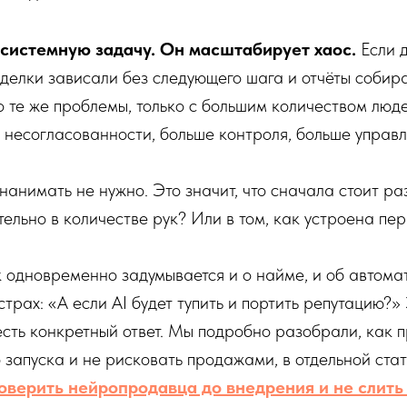
системную задачу. Он масштабирует хаос.
Если 
 сделки зависали без следующего шага и отчёты соби
 те же проблемы, только с большим количеством люд
 несогласованности, больше контроля, больше управ
 нанимать не нужно. Это значит, что сначала стоит ра
ельно в количестве рук? Или в том, как устроена пе
 одновременно задумывается и о найме, и об автом
страх: «А если AI будет тупить и портить репутацию?
 есть конкретный ответ. Мы подробно разобрали, как 
запуска и не рисковать продажами, в отдельной стат
роверить нейропродавца до внедрения и не слит