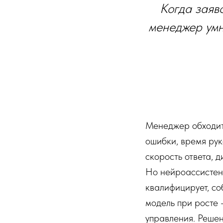
Когда заяв
менеджер умн
Менеджер обходитс
ошибки, время рук
скорость ответа, 
Но нейроассистент
квалифицирует, с
модель при росте 
управления. Реше