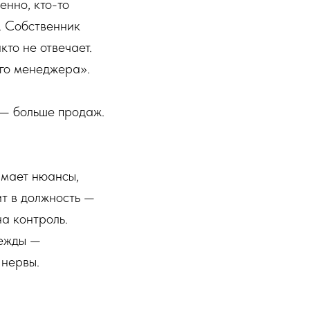
енно, кто-то
х. Собственник
кто не отвечает.
го менеджера».
 — больше продаж.
имает нюансы,
ит в должность —
на контроль.
дежды —
 нервы.