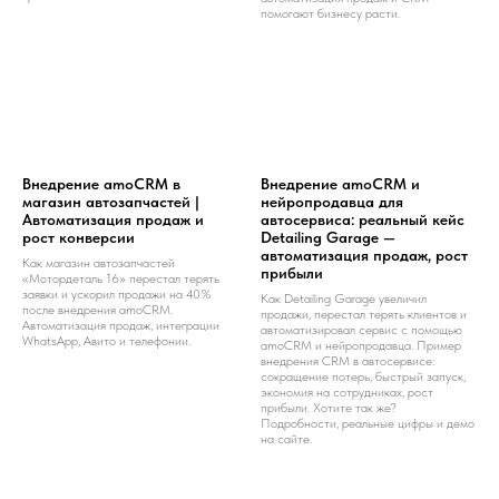
помогают бизнесу расти.
Внедрение amoCRM в
Внедрение amoCRM и
магазин автозапчастей |
нейропродавца для
Автоматизация продаж и
автосервиса: реальный кейс
рост конверсии
Detailing Garage —
автоматизация продаж, рост
Как магазин автозапчастей
прибыли
«Мотордеталь 16» перестал терять
заявки и ускорил продажи на 40%
Как Detailing Garage увеличил
после внедрения amoCRM.
продажи, перестал терять клиентов и
Автоматизация продаж, интеграции
автоматизировал сервис с помощью
WhatsApp, Авито и телефонии.
amoCRM и нейропродавца. Пример
внедрения CRM в автосервисе:
сокращение потерь, быстрый запуск,
экономия на сотрудниках, рост
прибыли. Хотите так же?
Подробности, реальные цифры и демо
на сайте.