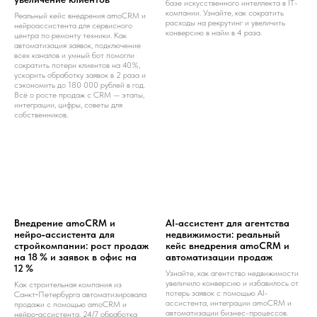
базе искусственного интеллекта в IT-
компании. Узнайте, как сократить
Реальный кейс внедрения amoCRM и
расходы на рекрутинг и увеличить
нейроассистента для сервисного
конверсию в найм в 4 раза.
центра по ремонту техники. Как
автоматизация заявок, подключение
всех каналов и умный бот помогли
сократить потери клиентов на 40%,
ускорить обработку заявок в 2 раза и
сэкономить до 180 000 рублей в год.
Всё о росте продаж с CRM — этапы,
интеграции, цифры, советы для
собственников.
Внедрение amoCRM и
AI-ассистент для агентства
нейро‑ассистента для
недвижимости: реальный
стройкомпании: рост продаж
кейс внедрения amoCRM и
на 18 % и заявок в офис на
автоматизации продаж
12 %
Узнайте, как агентство недвижимости
увеличило конверсию и избавилось от
Как строительная компания из
потерь заявок с помощью AI-
Санкт‑Петербурга автоматизировала
ассистента, интеграции amoCRM и
продажи с помощью amoCRM и
автоматизации бизнес-процессов.
нейро‑ассистента. 24/7 обработка