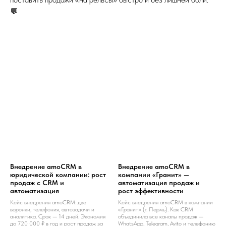
💬
Внедрение amoCRM в
Внедрение amoCRM в
юридической компании: рост
компании «Гранит» —
продаж с CRM и
автоматизация продаж и
автоматизация
рост эффективности
Кейс внедрения amoCRM: две
Кейс внедрения amoCRM в компании
воронки, телефония, автозадачи и
«Гранит» (г. Пермь). Как CRM
аналитика. Срок — 14 дней. Экономия
объединила все каналы продаж —
до 720 000 ₽ в год и рост продаж за
WhatsApp, Telegram, Avito и телефонию