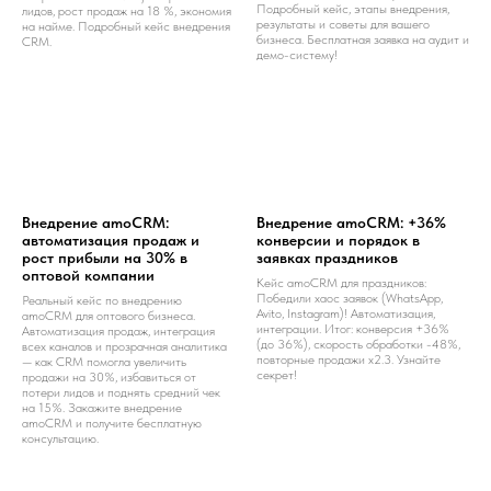
Подробный кейс, этапы внедрения,
лидов, рост продаж на 18 %, экономия
результаты и советы для вашего
на найме. Подробный кейс внедрения
бизнеса. Бесплатная заявка на аудит и
CRM.
демо-систему!
Внедрение amoCRM:
Внедрение amoCRM: +36%
автоматизация продаж и
конверсии и порядок в
рост прибыли на 30% в
заявках праздников
оптовой компании
Кейс amoCRM для праздников:
Победили хаос заявок (WhatsApp,
Реальный кейс по внедрению
Avito, Instagram)! Автоматизация,
amoCRM для оптового бизнеса.
интеграции. Итог: конверсия +36%
Автоматизация продаж, интеграция
(до 36%), скорость обработки -48%,
всех каналов и прозрачная аналитика
повторные продажи x2.3. Узнайте
— как CRM помогла увеличить
секрет!
продажи на 30%, избавиться от
потери лидов и поднять средний чек
на 15%. Закажите внедрение
amoCRM и получите бесплатную
консультацию.