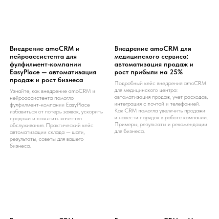
Внедрение amoCRM и
Внедрение amoCRM для
нейроассистента для
медицинского сервиса:
фулфилмент-компании
автоматизация продаж и
EasyPlace — автоматизация
рост прибыли на 25%
продаж и рост бизнеса
Подробный кейс внедрения amoCRM
для медицинского центра:
Узнайте, как внедрение amoCRM и
автоматизация продаж, учет расходов,
нейроассистента помогло
интеграция с почтой и телефонией.
фулфилмент-компании EasyPlace
Как CRM помогла увеличить продажи
избавиться от потерь заявок, ускорить
и навести порядок в работе компании.
продажи и повысить качество
Примеры, результаты и рекомендации
обслуживания. Практический кейс
для бизнеса.
автоматизации склада — шаги,
результаты, советы для вашего
бизнеса.