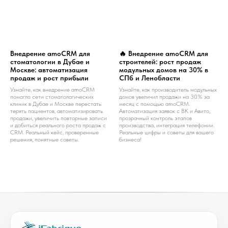
Внедрение amoCRM для
🔥 Внедрение amoCRM для
стоматологии в Дубае и
строителей: рост продаж
Москве: автоматизация
модульных домов на 30% в
продаж и рост прибыли
СПб и Ленобласти
Узнайте, как внедрение amoCRM
Узнайте, как производитель модульных
помогло сети стоматологических
домов увеличил продажи на 30% за
клиник в Дубае и Москве перестать
месяц с помощью amoCRM.
терять пациентов, автоматизировать
Автоматизация заявок с ВК и Авито,
продажи, увеличить повторные записи
прозрачный контроль этапов
и добиться реального роста продаж с
производства, интеграция телефонии.
CRM. Реальный кейс, проверенные
Реальные цифры и советы для вашего
решения, понятные советы.
бизнеса!