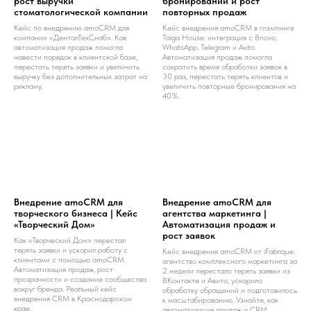
рост выручки
бронирований и рост
стоматологической компании
повторных продаж
Кейс по внедрению amoCRM для
Кейс внедрения amoCRM в глэмпинге
компании «ДенталТехСнаб». Как
Taiga House: интеграция с Bnovo,
автоматизация продаж помогла
WhatsApp, Telegram и Avito.
навести порядок в клиентской базе,
Автоматизация продаж помогла
перестать терять заявки и увеличить
сократить время обработки заявок в
выручку без дополнительных затрат на
30 раз, перестать терять клиентов и
рекламу.
увеличить повторные бронирования на
40%.
Внедрение amoCRM для
Внедрение amoCRM для
творческого бизнеса | Кейс
агентства маркетинга |
«Творческий Дом»
Автоматизация продаж и
рост заявок
Как «Творческий Дом» перестал
терять заявки и ускорил работу с
Кейс внедрения amoCRM от iFabrique:
клиентами с помощью amoCRM.
агентство комплексного маркетинга за
Автоматизация продаж, рост
2 недели перестало терять заявки из
прозрачности и создание сообщества
ВКонтакте и Авито, ускорило
вокруг бренда. Реальный кейс
обработку обращений и подготовилось
внедрения CRM в Краснодарском
к масштабированию. Узнайте, как
крае.
автоматизация продаж и CRM