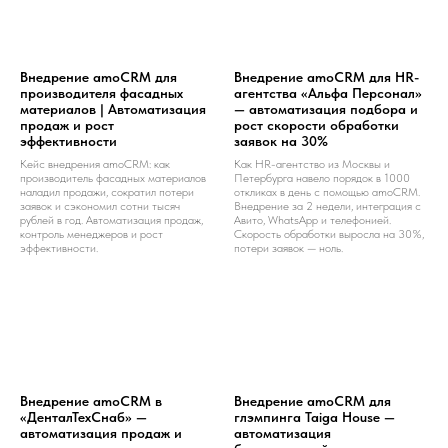
Внедрение amoCRM для
Внедрение amoCRM для HR-
производителя фасадных
агентства «Альфа Персонал»
материалов | Автоматизация
— автоматизация подбора и
продаж и рост
рост скорости обработки
эффективности
заявок на 30%
Кейс внедрения amoCRM: как
Как HR-агентство из Москвы и
производитель фасадных материалов
Петербурга навело порядок в 1000
наладил продажи, сократил потери
откликах в день с помощью amoCRM.
заявок и сэкономил сотни тысяч
Внедрение за 2 недели, интеграция с
рублей в год. Автоматизация продаж,
Авито, WhatsApp и телефонией.
контроль менеджеров и рост
Скорость обработки выросла на 30%,
эффективности.
потери заявок — ноль.
Внедрение amoCRM в
Внедрение amoCRM для
«ДенталТехСнаб» —
глэмпинга Taiga House —
автоматизация продаж и
автоматизация