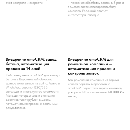
счёт контроля и скорости.
— ускорила обработку заявок в 5 раз и
помогла систематизировать базу
клиентов. Реальный опыт от
интегратора iFabrique.
Внедрение amoCRM: завод
Внедрение amoCRM для
бетона, автоматизация
ремонтной компании —
продаж за 14 дней
автоматизация продаж и
контроль заявок
Кейс внедрения amoCRM для завода
бетона в Воронежской области:
Как ремонтная компания из Торжка
единое окно заявок из сайта, Авито и
навела порядок в продажах с
WhatsApp, воронки B2C/B2B,
amoCRM: перестала терять клиентов,
автозадачи и калькулятор стоимости.
ускорила КП и сэкономила 60 000 ₽ в
Меньше потерь лидов и экономия
месяц.
десятков тысяч рублей в месяц.
Автоматизация продаж с реальными
результатами.