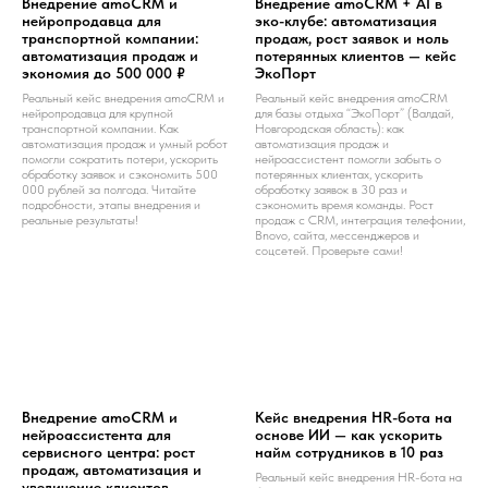
Внедрение amoCRM и
Внедрение amoCRM + AI в
нейропродавца для
эко-клубе: автоматизация
транспортной компании:
продаж, рост заявок и ноль
автоматизация продаж и
потерянных клиентов — кейс
экономия до 500 000 ₽
ЭкоПорт
Реальный кейс внедрения amoCRM и
Реальный кейс внедрения amoCRM
нейропродавца для крупной
для базы отдыха “ЭкоПорт” (Валдай,
транспортной компании. Как
Новгородская область): как
автоматизация продаж и умный робот
автоматизация продаж и
помогли сократить потери, ускорить
нейроассистент помогли забыть о
обработку заявок и сэкономить 500
потерянных клиентах, ускорить
000 рублей за полгода. Читайте
обработку заявок в 30 раз и
подробности, этапы внедрения и
сэкономить время команды. Рост
реальные результаты!
продаж с CRM, интеграция телефонии,
Bnovo, сайта, мессенджеров и
соцсетей. Проверьте сами!
Внедрение amoCRM и
Кейс внедрения HR-бота на
нейроассистента для
основе ИИ — как ускорить
сервисного центра: рост
найм сотрудников в 10 раз
продаж, автоматизация и
Реальный кейс внедрения HR-бота на
увеличение клиентов