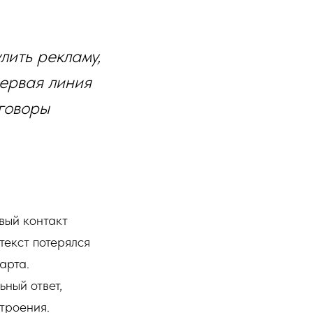
лить рекламу,
первая линия
говоры
рвый контакт
текст потерялся
арта.
ный ответ,
троения.