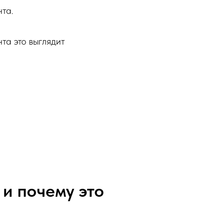
нта.
та это выглядит
 и почему это