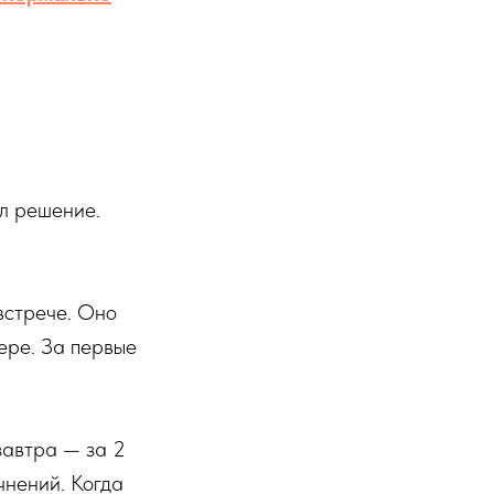
ял решение.
встрече. Оно
ере. За первые
завтра — за 2
чнений. Когда