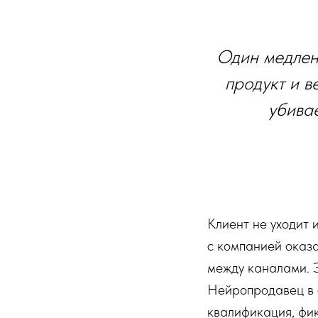
Один медленн
продукт и в
убива
Клиент не уходит и
с компанией оказа
между каналами. Э
Нейропродавец в с
квалификация, фик