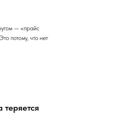
ругом — «прайс
то потому, что нет
а теряется