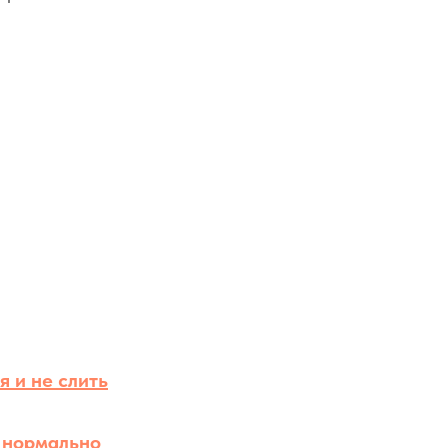
я и не слить
т нормально