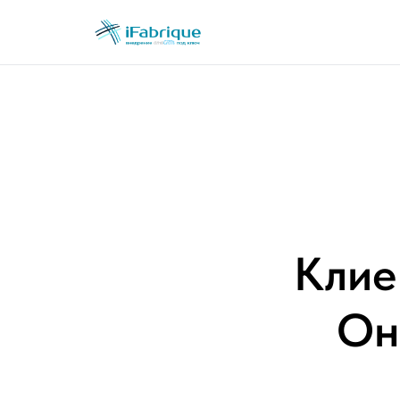
Клие
Он