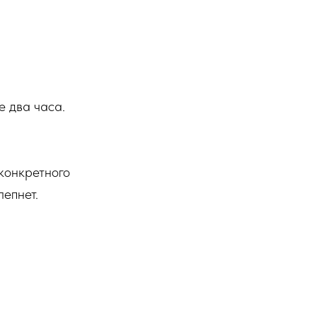
е два часа.
 конкретного
лепнет.