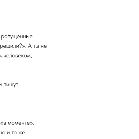
 Пропущенные
решили?». А ты не
м человеком,
 пишут.
 «в моменте».
о и то же.