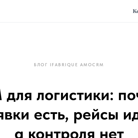
К
БЛОГ IFABRIQUE AMOCRM
 для логистики: по
явки есть, рейсы ид
а контроля нет