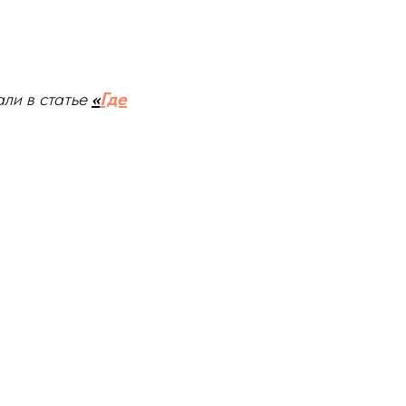
али в статье
«
Где