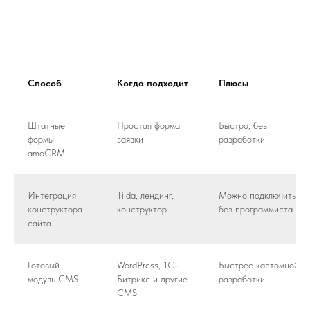
Способ
Когда подходит
Плюсы
Штатные
Простая форма
Быстро, без
формы
заявки
разработки
amoCRM
Интеграция
Tilda, лендинг,
Можно подключить
конструктора
конструктор
без программиста
сайта
Готовый
WordPress, 1С-
Быстрее кастомной
модуль CMS
Битрикс и другие
разработки
CMS