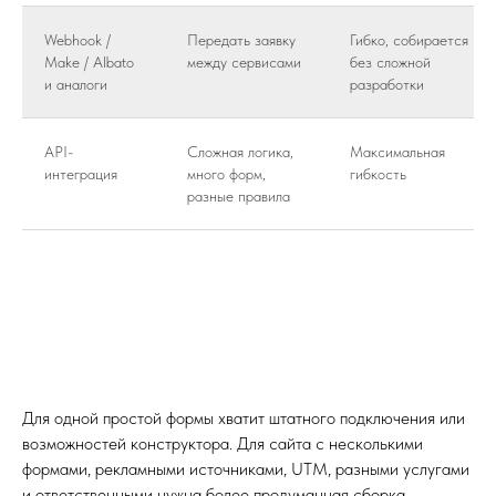
Webhook /
Передать заявку
Гибко, собирается
Make / Albato
между сервисами
без сложной
и аналоги
разработки
API-
Сложная логика,
Максимальная
интеграция
много форм,
гибкость
разные правила
Для одной простой формы хватит штатного подключения или
возможностей конструктора. Для сайта с несколькими
формами, рекламными источниками, UTM, разными услугами
и ответственными нужна более продуманная сборка.