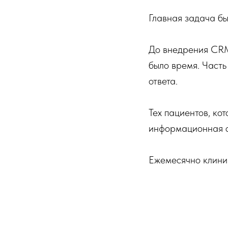
⠀
Главная задача бы
⠀
До внедрения CRM
было время. Часть
ответа.
⠀
Тех пациентов, к
информационная си
⠀
Ежемесячно клиник