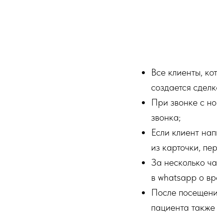
Все клиенты, ко
создается сделк
При звонке с н
звонка;
Если клиент на
из карточки, пе
За несколько ч
в whatsapp о вр
После посещения
пациента также