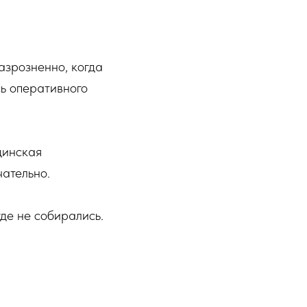
азрозненно, когда
сь оперативного
цинская
чательно.
де не собирались.