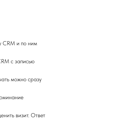
зу CRM и по ним
CRM с записью
чать можно сразу
поминание
енить визит. Ответ