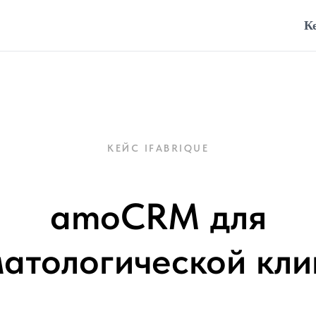
К
КЕЙС IFABRIQUE
amoCRM для
матологической кли